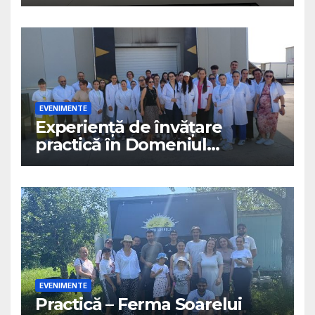
inovație în ingineria
alimentară- 7 iulie 2026
EVENIMENTE
Experiență de învățare
practică în Domeniul
Ingineriei Produselor
Alimentare – 2 iulie 2026
EVENIMENTE
Practică – Ferma Soarelui