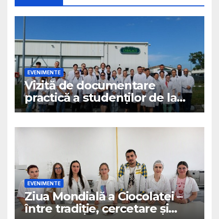
EVENIMENTE
Vizită de documentare
practică a studenților de la
Ingineria Produselor
Alimentare la SC Erbalact SRL
Nucet
EVENIMENTE
Ziua Mondială a Ciocolatei –
între tradiție, cercetare și